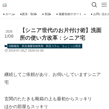
● ホーム
●講演・取材
● 実績
● 備蓄収納サポート
● お問い合わ
【シニア世代のお片付け術】洗面
2026
1/08
所の使い方改革：シニア宅
活動報告
防災備蓄収納実例
防災コラム
ちょこっと防災
2019-07-26
2026-01-08
継続してご依頼があり、お伺いしていますシニア
宅
玄関のたたきも靴箱の上も最初からスッキリ
ほかの部屋もスッキリ