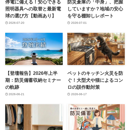
停電に備える！安心できる
防災倉庫の「中身」、把握
照明器具への取替と最新電
していますか？地域の安心
球の選び方【動画あり】
を守る棚卸しレポート
2026-07-20
2026-07-01
【登壇報告】2026年上半
ペットのキッチン火災を防
期：防災備蓄収納セミナー
ぐ！大型犬や猫によるコン
の軌跡
ロの誤作動対策
2026-06-21
2026-06-17