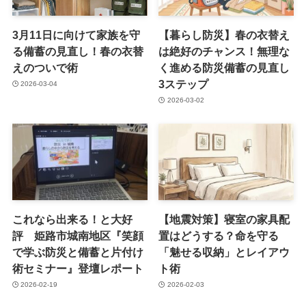
3月11日に向けて家族を守
【暮らし防災】春の衣替え
る備蓄の見直し！春の衣替
は絶好のチャンス！無理な
えのついで術
く進める防災備蓄の見直し
3ステップ
2026-03-04
2026-03-02
これなら出来る！と大好
【地震対策】寝室の家具配
評 姫路市城南地区『笑顔
置はどうする？命を守る
で学ぶ防災と備蓄と片付け
「魅せる収納」とレイアウ
術セミナー』登壇レポート
ト術
2026-02-19
2026-02-03