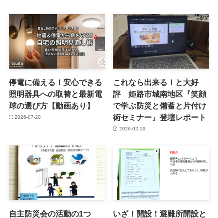
停電に備える！安心できる
これなら出来る！と大好
照明器具への取替と最新電
評 姫路市城南地区『笑顔
球の選び方【動画あり】
で学ぶ防災と備蓄と片付け
術セミナー』登壇レポート
2026-07-20
2026-02-19
自主防災会の活動の1つ
いざ！開設！避難所開設と