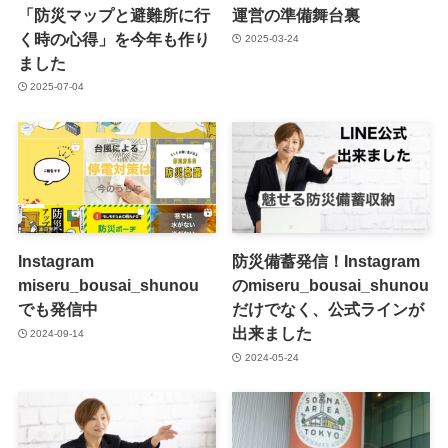
「防災マップと避難所に行
運営の準備舞台裏
く時の心得」を今年も作り
2025-03-24
ました
2025-07-04
Instagram
防災備蓄発信！Instagram
miseru_bousai_shunou
のmiseru_bousai_shunou
でも発信中
だけでなく、公式ラインが
出来ました
2024-09-14
2024-05-24