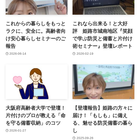
これからの暮らしをもっと
これなら出来る！と大好
ラクに、安全に。高齢者向
評 姫路市城南地区『笑顔
け安心暮らしセミナーのご
で学ぶ防災と備蓄と片付け
報告
術セミナー』登壇レポート
2026-06-14
2026-02-19
大阪府高齢者大学で登壇！
【登壇報告】姫路の方々に
片付けのプロが教える「命
届け！「もしも」に備え
を守る備蓄収納」のコツ
る、魅せる防災備蓄の暮ら
し
2026-01-27
2025-09-26