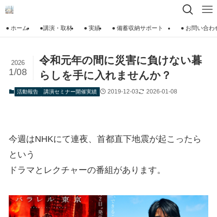
● ホーム
●講演・取材
● 実績
● 備蓄収納サポート
● お問い合わ
令和元年の間に災害に負けない暮
2026
1/08
らしを手に入れませんか？
2019-12-03
2026-01-08
活動報告
講演セミナー開催実績
今週はNHKにて連夜、首都直下地震が起こったら
という
ドラマとレクチャーの番組があります。