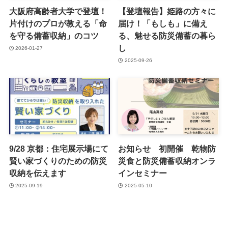
大阪府高齢者大学で登壇！
【登壇報告】姫路の方々に
片付けのプロが教える「命
届け！「もしも」に備え
を守る備蓄収納」のコツ
る、魅せる防災備蓄の暮ら
し
2026-01-27
2025-09-26
9/28 京都：住宅展示場にて
お知らせ 初開催 乾物防
賢い家づくりのための防災
災食と防災備蓄収納オンラ
収納を伝えます
インセミナー
2025-09-19
2025-05-10