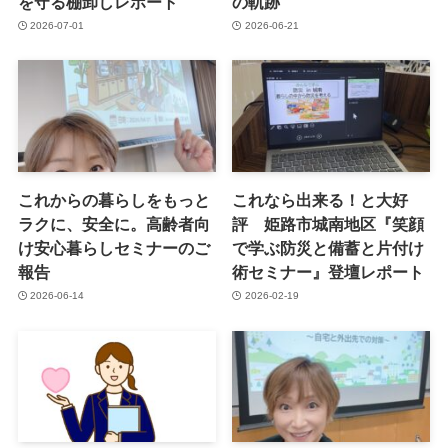
を守る棚卸しレポート
の軌跡
2026-07-01
2026-06-21
これからの暮らしをもっと
これなら出来る！と大好
ラクに、安全に。高齢者向
評 姫路市城南地区『笑顔
け安心暮らしセミナーのご
で学ぶ防災と備蓄と片付け
報告
術セミナー』登壇レポート
2026-06-14
2026-02-19