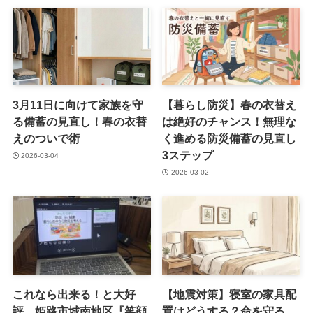
3月11日に向けて家族を守
【暮らし防災】春の衣替え
る備蓄の見直し！春の衣替
は絶好のチャンス！無理な
えのついで術
く進める防災備蓄の見直し
3ステップ
2026-03-04
2026-03-02
これなら出来る！と大好
【地震対策】寝室の家具配
評 姫路市城南地区『笑顔
置はどうする？命を守る