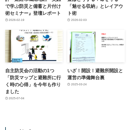
で学ぶ防災と備蓄と片付け
「魅せる収納」とレイアウ
術セミナー』登壇レポート
ト術
2026-02-19
2026-02-03
自主防災会の活動の1つ
いざ！開設！避難所開設と
「防災マップと避難所に行
運営の準備舞台裏
く時の心得」を今年も作り
2025-03-24
ました
2025-07-04