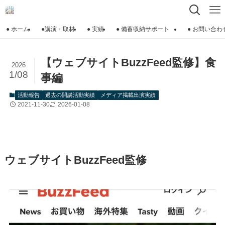
● ホーム
●講演・取材
● 実績
● 備蓄収納サポート
● お問い合わ
【ウェブサイトBuzzFeed監修】食
2026
1/08
事編
活動報告
過去の開講活動実績
メディア掲載出演実績
2021-11-30
2026-01-08
ウェブサイトBuzzFeed監修