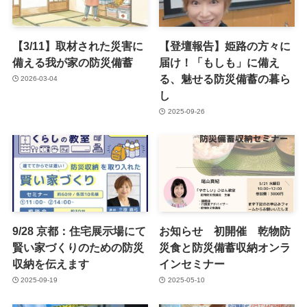
【3/11】取材された災害に
【登壇報告】姫路の方々に
備える我が家の防災備蓄
届け！「もしも」に備え
る、魅せる防災備蓄の暮ら
2026-03-04
し
2025-09-26
9/28 京都：住宅展示場にて
お知らせ 初開催 乾物防
賢い家づくりのための防災
災食と防災備蓄収納オンラ
収納を伝えます
インセミナー
2025-09-19
2025-05-10