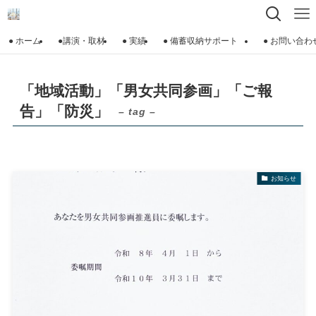
● ホーム
●講演・取材
● 実績
● 備蓄収納サポート
● お問い合わ
「地域活動」「男女共同参画」「ご報
告」「防災」
– tag –
お知らせ